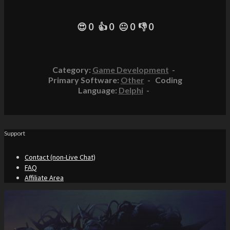
😍 0 👍 0 😐 0 👎 0
Category:
Game Development
-
Primary Software:
Other
- Coding
Language:
Delphi
-
Support
Contact (non-Live Chat)
FAQ
Affiliate Area