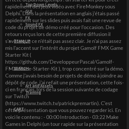
Top Down Levels
rapidement des jeux vidéo avec FireMonkey sous
GUI
Delphi. Dans la présentation en anglais j'étais passé
FX
rapidement sur les slides puis avais fait une revue de
Sound FX
code du projet de démo créé pour l'occasion. Des
retours reçus lors de cette première diffusion il
s'avère que ce n'était pas assez clair. Je n'ai pas assez
TEAM UP
mis l'accent sur l'intérêt du projet Gamolf FMX Game
Starter Kit (
https://github.com/DeveloppeurPascal/Gamolf-
FMX-Game-Starter-Kit ), trop concentré sur la démo.
SEARCH
Comme j'avais besoin de projets de démo à joindre au
dépôt de code, j'ai refait une présentation, cette fois-
Art and Assets
ci en français, lors de la session suivante de codage
Training
sur Twitch
(https://www.twitch.tv/patrickpremartin). C'est
CART
cette présentation que vous pouvez regarder ici. En
voici le contenu : - 00:00 Introduction - 03:22 Make
Games in Delphi (un tour rapide sur la présentation