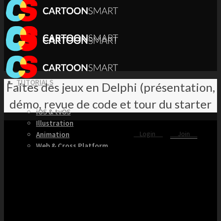
TUTORIALS
Faites des jeux en Delphi (présentation,
démo, revue de code et tour du starter
iOS & tvOS
Illustration
Login
Join
Animation
Web & Cross Platform
3D & Unity
KITS
Browse our Swift 5 Starter Kits