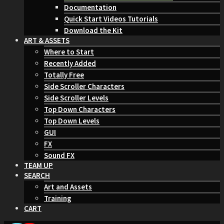
Documentation
Quick Start Videos Tutorials
Download the Kit
ART & ASSETS
Where to Start
Recently Added
Totally Free
Side Scroller Characters
Side Scroller Levels
Top Down Characters
Top Down Levels
GUI
FX
Sound FX
TEAM UP
SEARCH
Art and Assets
Training
CART